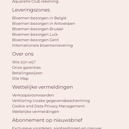
Aquarelle Club rekening
Leveringszones
Bloemen bezorgen in België
J
Bloemen bezorgen in Antwerpen
winke
Bloemen bezorgen Brussel
Bloemen bezorgen Luik
is 
Bloemen bezorgen Gent
Internationale bloemenlevering
Over ons
Wie zijn wij?
Onze garanties
Betalingswijzen
Site Map
Wettelijke vermeldingen
Verkoopsvoorwaarden
Verklaring inzake gegevensbescherming
Cookie and Data Privacy Management
Wettelijke vermeldingen
Abonnement op nieuwsbrief
Exclusieve voordelen, aanbiedingen en nieuwe