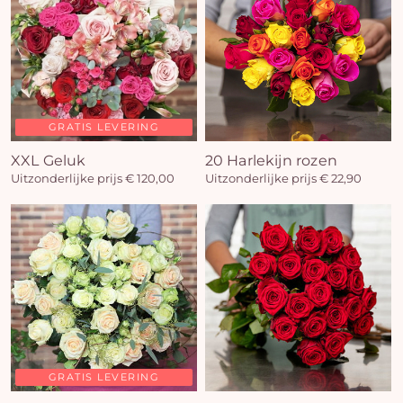
GRATIS LEVERING
J
XXL Geluk
20 Harlekijn rozen
Uitzonderlijke prijs € 120,00
Uitzonderlijke prijs € 22,90
winke
is 
GRATIS LEVERING