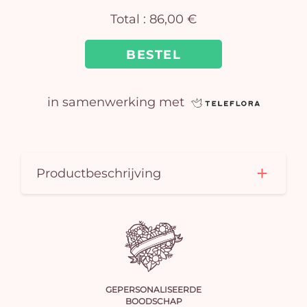
Total :
86,00 €
BESTEL
in samenwerking met
J
winke
Productbeschrijving
is 
GEPERSONALISEERDE
BOODSCHAP