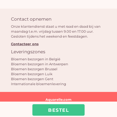
Contact opnemen
Onze klantendienst staat u met raad en daad bij van
maandag t.e.m. vrijdag tussen 9.00 en 17.00 uur.
Gesloten tijdens het weekend en feestdagen.
Contacteer ons
Leveringszones
Bloemen bezorgen in België
Bloemen bezorgen in Antwerpen
Bloemen bezorgen Brussel
Bloemen bezorgen Luik
Bloemen bezorgen Gent
Internationale bloemenlevering
Aquarelle.com
39 rue Anatole France | 92300 Levallois-Perret | FR - France |
BESTEL
info@aquarelle.be