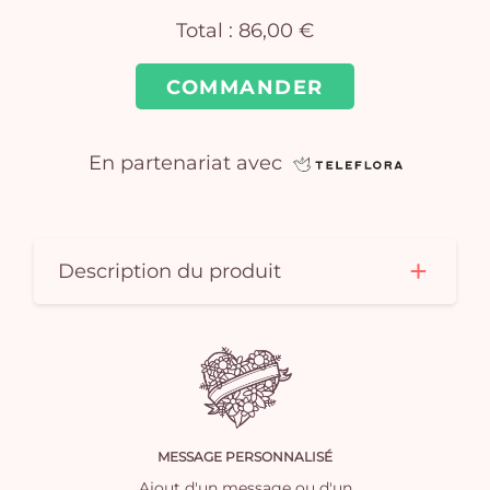
Total :
86,00 €
COMMANDER
En partenariat avec
Vo
pan
e
Description du produit
vi
MESSAGE PERSONNALISÉ
Ajout d'un message ou d'un