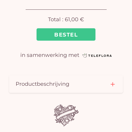
Total :
61,00 €
BESTEL
in samenwerking met
J
winke
is 
Productbeschrijving