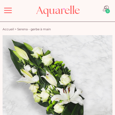
Menu
0
Accueil
>
Serena - gerbe à main