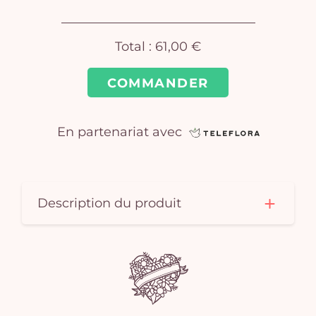
Total :
61,00 €
COMMANDER
Vo
En partenariat avec
pan
e
vi
Description du produit