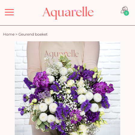
Menu
0
Home
>
Geurend boeket