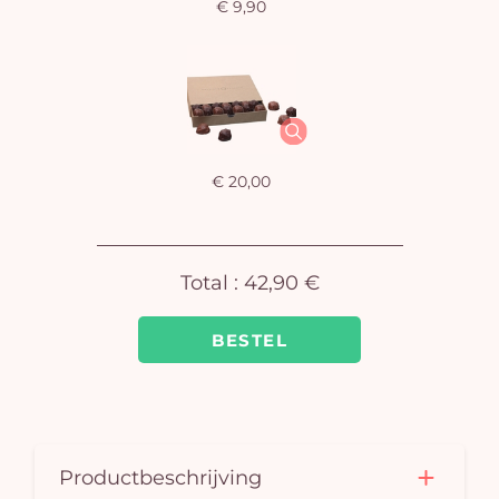
€ 9,90
J
winke
€ 20,00
is 
Total :
42,90 €
BESTEL
Productbeschrijving