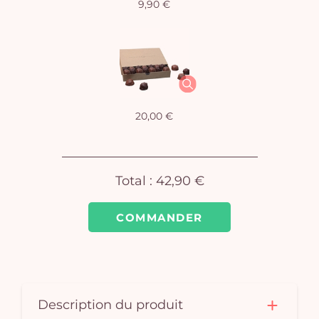
9,90 €
Vo
pan
e
20,00 €
vi
Total :
42,90 €
COMMANDER
Description du produit