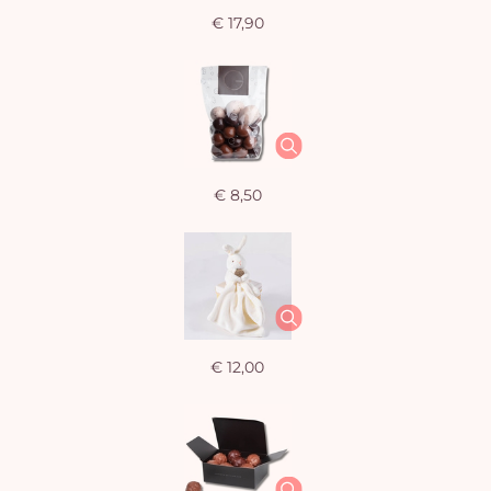
€ 17,90
€ 8,50
J
winke
is 
€ 12,00