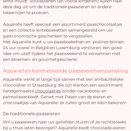
lente inluidt. Volwassenen (en vooral kinderen!) kijken naar
deze dag uit om de traditionele paaseieren en andere
lekkernijen te proeven.
Aquarelle heeft speciaal een assortiment paaschocolaatjes
en een collectie lenteboeketten samengesteld om uw
gastronomische geschenken te vergezellen.
Met Aquarelle kunt u uw paasboeketten en -pralines binnen
24 uur overal in België en Luxemburg versturen: een goed
idee om uzelf tijdens het paasweekend te verwennen met
een bloemen- en gourmetgeschenk!
Aquarelle's kenmerkende paaseierenverzameling
Aquarelle werkt al lange tijd samen met een ambachtelijke
chocolatier in Straatsburg die zijn klanten een assortiment
handgemaakte
chocolaatjes
zonder cacaoboter en
palmolieaanbiedt. Geniet met Pasen van de eieren en
J
chocolaatjes van Aquarelle: ze zullen groot en klein bekoren!
winke
De traditionele paaseieren
is 
Wil u paaseieren naar uw geliefden sturen of ze rechtstreeks
bij u thuis laten bezorgen? Aquarelle biedt chocolade-eieren