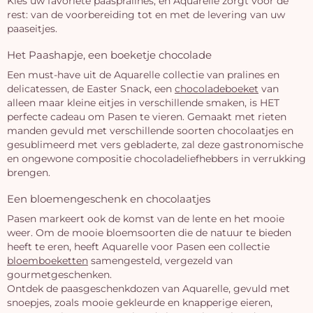
Kies uw favoriete paaspralines, en Aquarelle zorgt voor de
rest: van de voorbereiding tot en met de levering van uw
paaseitjes.
Het Paashapje, een boeketje chocolade
Een must-have uit de Aquarelle collectie van pralines en
delicatessen, de Easter Snack, een
chocoladeboeket
van
alleen maar kleine eitjes in verschillende smaken, is HET
perfecte cadeau om Pasen te vieren. Gemaakt met rieten
manden gevuld met verschillende soorten chocolaatjes en
gesublimeerd met vers gebladerte, zal deze gastronomische
en ongewone compositie chocoladeliefhebbers in verrukking
brengen.
Een bloemengeschenk en chocolaatjes
Pasen markeert ook de komst van de lente en het mooie
weer. Om de mooie bloemsoorten die de natuur te bieden
heeft te eren, heeft Aquarelle voor Pasen een collectie
bloemboeketten
samengesteld, vergezeld van
gourmetgeschenken.
Ontdek de paasgeschenkdozen van Aquarelle, gevuld met
snoepjes, zoals mooie gekleurde en knapperige eieren,