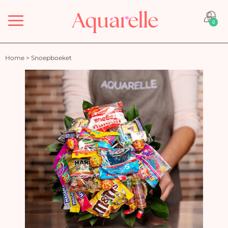
Menu
0
Home
>
Snoepboeket