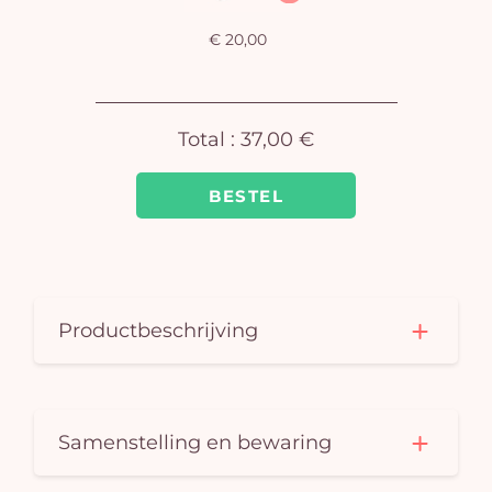
€ 20,00
J
winke
is 
Total :
37,00 €
BESTEL
Productbeschrijving
Samenstelling en bewaring