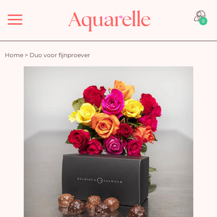
Menu
0
Home
>
Duo voor fijnproever