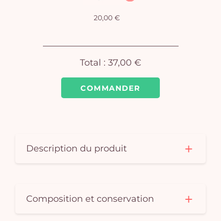
Vo
pan
20,00 €
e
vi
Total :
37,00 €
COMMANDER
Description du produit
Composition et conservation