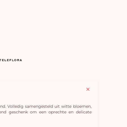
nd. Volledig samengesteld uit witte bloemen,
J
send geschenk om een oprechte en delicate
winke
is 