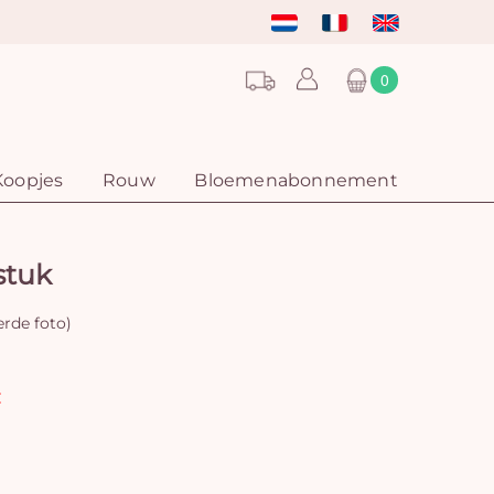
0
Koopjes
Rouw
Bloemenabonnement
stuk
erde foto)
: