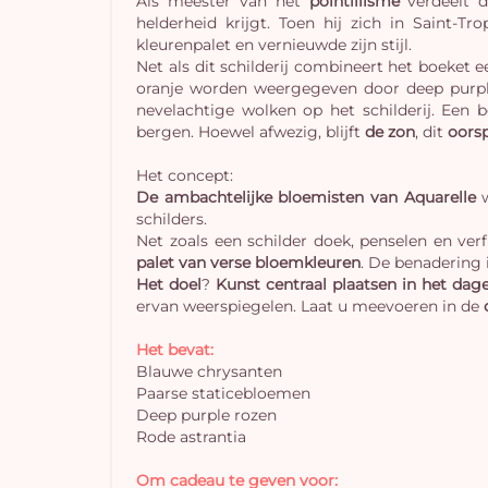
Als meester van het
pointillisme
verdeelt d
helderheid krijgt. Toen hij zich in Saint-T
kleurenpalet en vernieuwde zijn stijl.
Net als dit schilderij combineert het boeket
oranje worden weergegeven door deep purpl
nevelachtige wolken op het schilderij. Een 
bergen. Hoewel afwezig, blijft
de zon
, dit
oorsp
Het concept:
De ambachtelijke bloemisten van Aquarelle
w
schilders.
Net zoals een schilder doek, penselen en ve
palet van verse bloemkleuren
. De benadering i
Het doel
?
Kunst centraal plaatsen in het dage
ervan weerspiegelen. Laat u meevoeren in de
Het bevat:
Blauwe chrysanten
Paarse staticebloemen
Deep purple rozen
Rode astrantia
Om cadeau te geven voor: