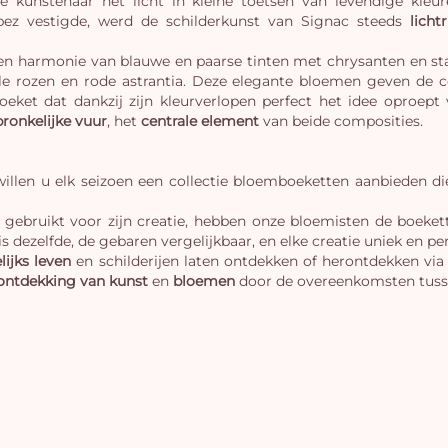
e kunstenaar het licht in kleine toetsen van levendige kleur
ropez vestigde, werd de schilderkunst van Signac steeds
lichtr
 een harmonie van blauwe en paarse tinten met chrysanten en s
e rozen en rode astrantia. Deze elegante bloemen geven de 
boeket dat dankzij zijn kleurverlopen perfect het idee oproep
ronkelijke vuur
, het
centrale element
van beide composities.
illen u elk seizoen een collectie bloemboeketten aanbieden di
rf gebruikt voor zijn creatie, hebben onze bloemisten de boeke
s dezelfde, de gebaren vergelijkbaar, en elke creatie uniek en per
lijks leven
en schilderijen laten ontdekken of herontdekken via
ontdekking van kunst
en
bloemen
door de overeenkomsten tusse