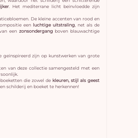
en, waardoor het schilderij een schitterende
ijker
. Het mediterrane licht beïnvloedde zijn
taticebloemen. De kleine accenten van rood en
compositie een
luchtige uitstraling
, net als de
t van een
zonsondergang
boven blauwachtige
e geïnspireerd zijn op kunstwerken van grote
tten van deze collectie samengesteld met een
soonlijk.
 boeketten die zowel de
kleuren, stijl als geest
J
n schilderij en boeket te herkennen!
winke
is 