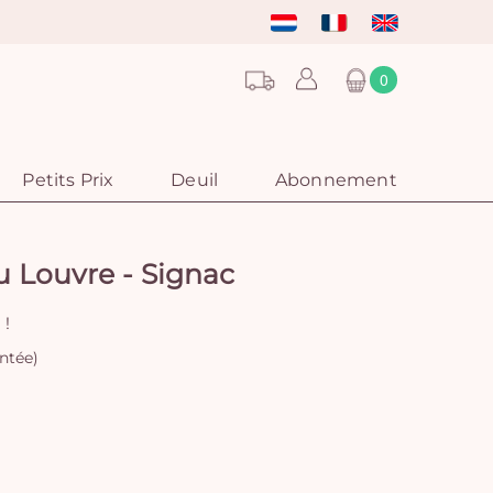
0
Petits Prix
Deuil
Abonnement
u Louvre - Signac
 !
ntée)