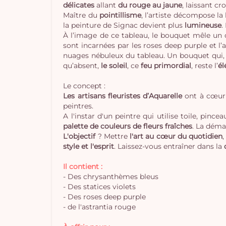
délicates
allant
du rouge au jaune
, laissant cr
Maître du
pointillisme
, l’artiste décompose la
la peinture de Signac devient plus
lumineuse
.
À l’image de ce tableau, le bouquet mêle un 
sont incarnées par les roses deep purple et l
nuages nébuleux du tableau. Un bouquet qui, 
qu’absent,
le soleil
, ce
feu primordial
, reste l’
él
Le concept :
Les artisans fleuristes d’Aquarelle
ont à cœur 
peintres.
A l'instar d'un peintre qui utilise toile, pin
palette de couleurs de fleurs fraîches
. La déma
L'objectif
? Mettre
l'art au cœur du quotidien
style et l'esprit
. Laissez-vous entraîner dans la
Il contient :
- Des chrysanthèmes bleus
- Des statices violets
- Des roses deep purple
- de l'astrantia rouge