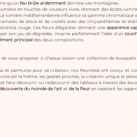
oire qu’un
feu brûle ardemment
derrière ces montagnes.
 lumière en touches de couleurs vives, donnant des éclats lumineux 
 La lumière méditerranéenne influence sa gamme chromatique et
camaïeu de bleus et de violets avec des chrysanthèmes et stati
’astrantia rouge. Ces fleurs élégantes donnent une
apparence va
par son jeu de dégradés, incarne parfaitement l’idée d’un
couch
ément principal
des deux compositions.
de vous proposer à chaque saison une collection de bouquets d
ceaux et peintures pour sa création, nos fleuristes ont conçu et
rche est la même, les gestes proches, la création unique et pers
, et faire découvrir ou redécouvrir des tableaux à travers des bouq
découverte du monde de l'art
et
de la fleur
en repérant les rappr