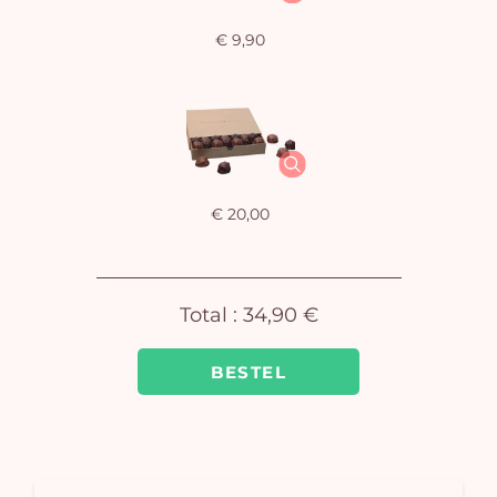
€ 9,90
J
winke
is 
€ 20,00
Total :
34,90 €
BESTEL