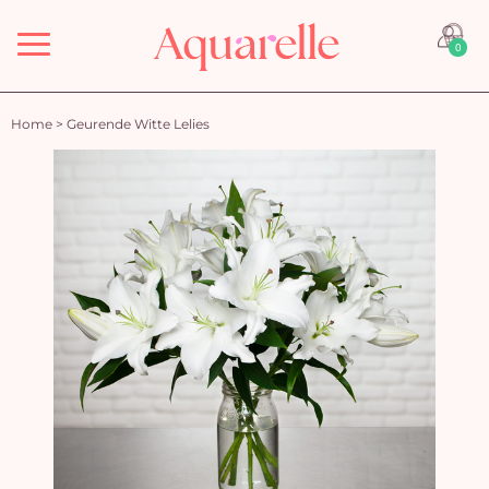
Menu
0
Home
>
Geurende Witte Lelies