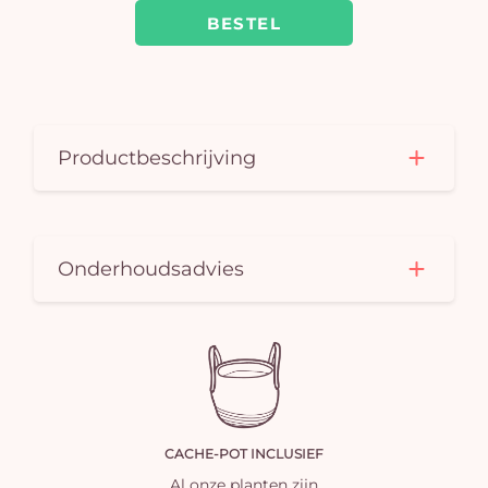
BESTEL
is 
Productbeschrijving
Onderhoudsadvies
CACHE-POT INCLUSIEF
Al onze planten zijn