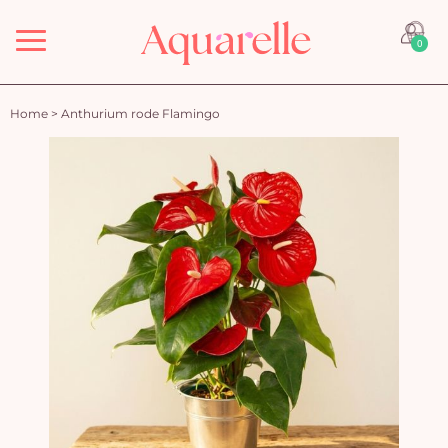
Menu
0
Home
>
Anthurium rode Flamingo