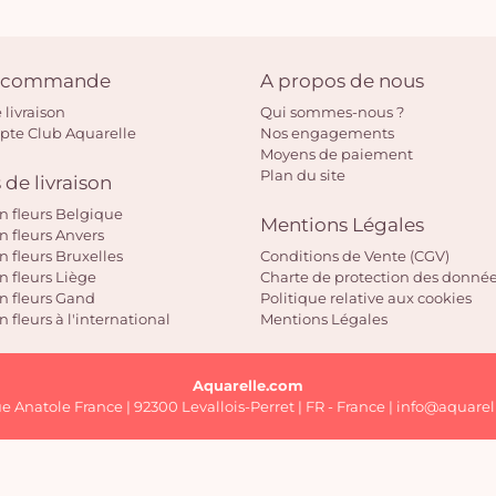
e commande
A propos de nous
 livraison
Qui sommes-nous ?
pte Club Aquarelle
Nos engagements
Moyens de paiement
Plan du site
 de livraison
on fleurs Belgique
Mentions Légales
on fleurs Anvers
n fleurs Bruxelles
Conditions de Vente (CGV)
on fleurs Liège
Charte de protection des donné
on fleurs Gand
Politique relative aux cookies
n fleurs à l'international
Mentions Légales
Aquarelle.com
ue Anatole France | 92300 Levallois-Perret | FR - France | info@aquarel