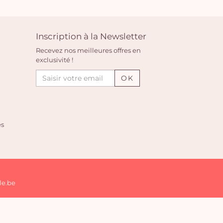
Vo
pan
Inscription à la Newsletter
e
Recevez nos meilleures offres en
vi
exclusivité !
OK
es
le.be