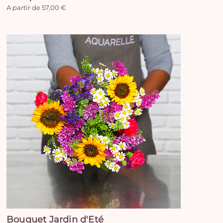
A partir de 57,00 €
Vo
pan
e
vi
Bouquet Jardin d'Eté