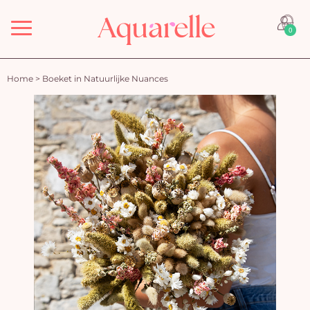
Menu
0
Home
>
Boeket in Natuurlijke Nuances