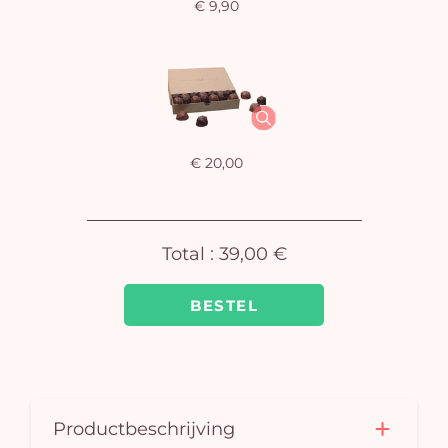
€ 9,90
J
winke
€ 20,00
is 
Total :
39,00 €
BESTEL
Productbeschrijving