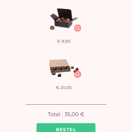
€ 9,90
€ 20,00
Total :
35,00 €
J
winke
BESTEL