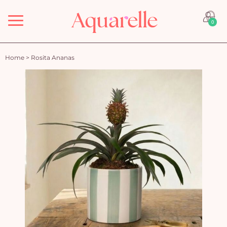
Menu
0
Home
>
Rosita Ananas