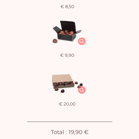
€ 8,50
€ 9,90
J
winke
is 
€ 20,00
Total :
19,90 €