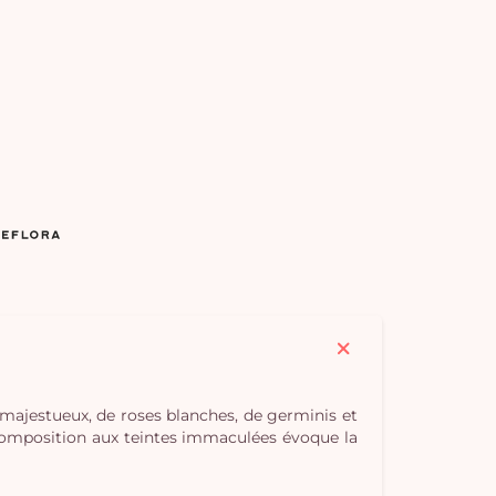
Vo
pan
e
majestueux, de roses blanches, de germinis et
vi
te composition aux teintes immaculées évoque la