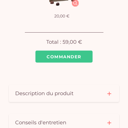
Vo
pan
20,00 €
e
vi
Total :
59,00 €
COMMANDER
Description du produit
Conseils d'entretien