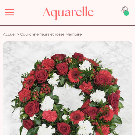
Menu
0
Accueil
>
Couronne fleurs et roses Mémoire