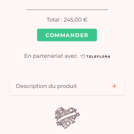
Total :
245,00 €
COMMANDER
Vo
En partenariat avec
pan
e
vi
Description du produit