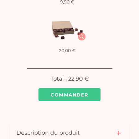
9,90 €
Vo
pan
e
20,00 €
vi
Total :
22,90 €
COMMANDER
Description du produit