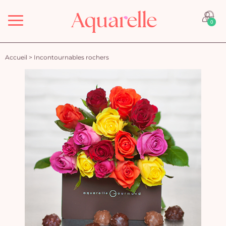
Menu
0
Accueil
>
Incontournables rochers