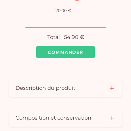
Vo
pan
20,00 €
e
vi
Total :
54,90 €
COMMANDER
Description du produit
Composition et conservation