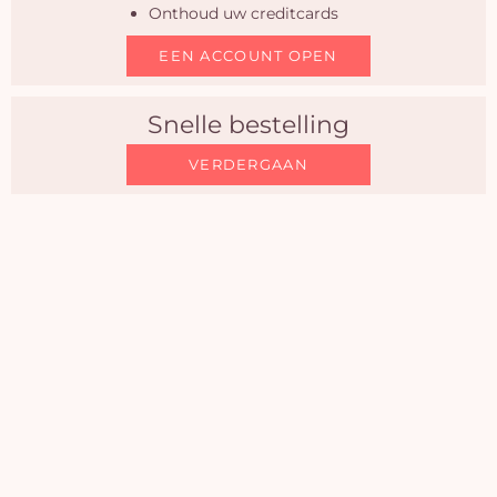
winke
Onthoud uw creditcards
is 
EEN ACCOUNT OPEN
Snelle bestelling
VERDERGAAN