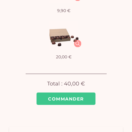
9,90 €
Vo
pan
e
vi
20,00 €
Total :
40,00 €
COMMANDER