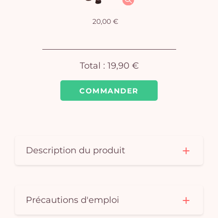
vi
20,00 €
Total :
19,90 €
COMMANDER
Description du produit
Précautions d'emploi