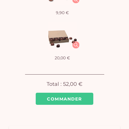
9,90 €
Vo
pan
e
vi
20,00 €
Total :
52,00 €
COMMANDER