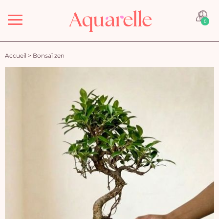
Menu
0
Accueil
>
Bonsaï zen